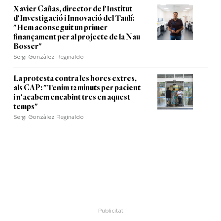
Xavier Cañas, director de l'Institut
d'Investigació i Innovació del Taulí:
"Hem aconseguit un primer
finançament per al projecte de la Nau
Bosser"
Sergi Gonzàlez Reginaldo
La protesta contra les hores extres,
als CAP: "Tenim 12 minuts per pacient
i n'acabem encabint tres en aquest
temps"
Sergi Gonzàlez Reginaldo