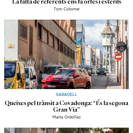
La falta de referents ens fa orfes i estèrils
Tom Colomer
SABADELL
Queixes pel trànsit a Covadonga: “És la segona
Gran Via”
Marta Ordóñez