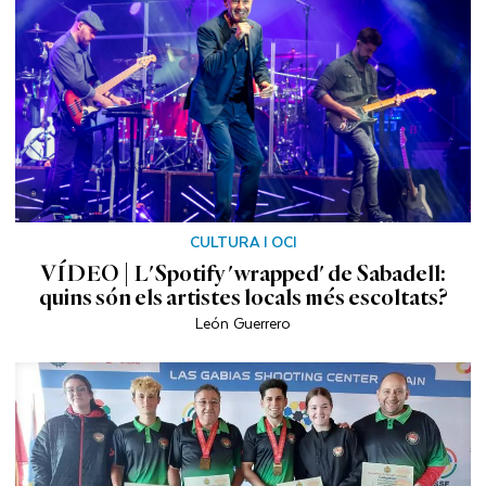
CULTURA I OCI
VÍDEO | L'Spotify 'wrapped' de Sabadell:
quins són els artistes locals més escoltats?
León Guerrero