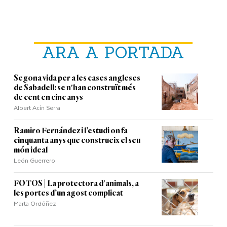
ARA A PORTADA
Segona vida per a les cases angleses
de Sabadell: se n'han construït més
de cent en cinc anys
Albert Acín Serra
Ramiro Fernández i l’estudi on fa
cinquanta anys que construeix el seu
món ideal
León Guerrero
FOTOS | La protectora d'animals, a
les portes d’un agost complicat
Marta Ordóñez