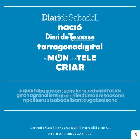
Copyright © 2026 Diari de Sabadell | Novapress Edicions S.L.
OA Cloud
Amb la tecnologia de
X