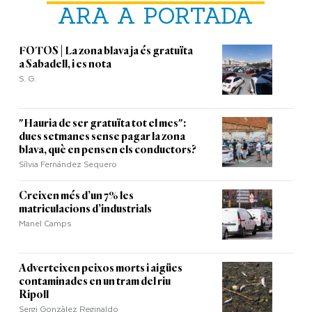
ARA A PORTADA
FOTOS | La zona blava ja és gratuïta
a Sabadell, i es nota
S. G.
"Hauria de ser gratuïta tot el mes":
dues setmanes sense pagar la zona
blava, què en pensen els conductors?
Sílvia Fernández Sequero
Creixen més d’un 7% les
matriculacions d’industrials
Manel Camps
Adverteixen peixos morts i aigües
contaminades en un tram del riu
Ripoll
Sergi Gonzàlez Reginaldo