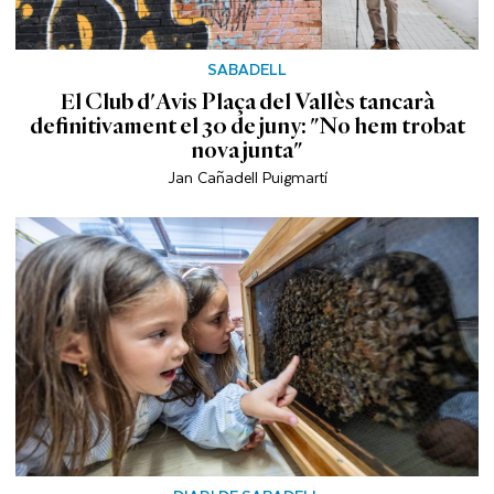
SABADELL
El Club d'Avis Plaça del Vallès tancarà
definitivament el 30 de juny: "No hem trobat
nova junta"
Jan Cañadell Puigmartí