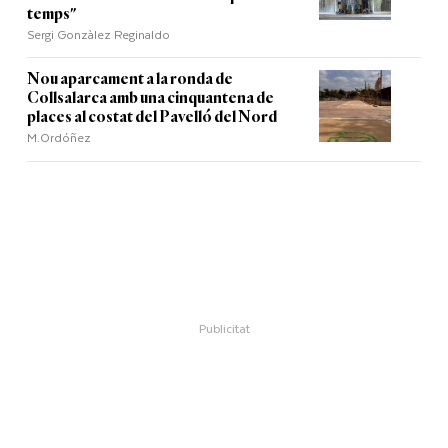
temps"
Sergi Gonzàlez Reginaldo
Nou aparcament a la ronda de
Collsalarca amb una cinquantena de
places al costat del Pavelló del Nord
M.Ordóñez