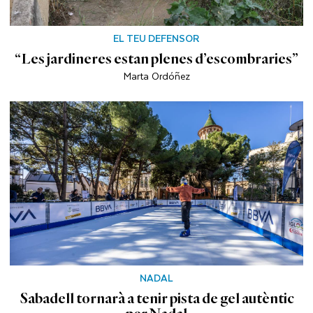
EL TEU DEFENSOR
“Les jardineres estan plenes d’escombraries”
Marta Ordóñez
NADAL
Sabadell tornarà a tenir pista de gel autèntic