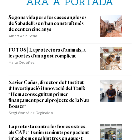
ARA A PORTADA
Segona vida per a les cases angleses
de Sabadell: se n'han construït més
de cent en cinc anys
Albert Acín Serra
FOTOS | La protectora d'animals, a
les portes d’un agost complicat
Marta Ordóñez
Xavier Cañas, director de l'Institut
d'Investigació i Innovació del Taulí:
"Hem aconseguit un primer
finançament per al projecte de la Nau
Bosser"
Sergi Gonzàlez Reginaldo
La protesta contra les hores extres,
als CAP: "Tenim 12 minuts per pacient
i n'acabem encabint tres en aquest