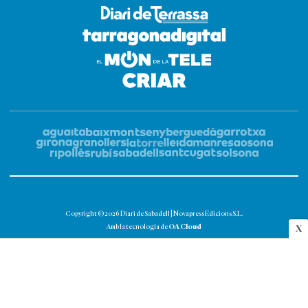
Copyright © 2026 Diari de Sabadell | Novapress Edicions S.L.
OA Cloud
Amb la tecnologia de
X