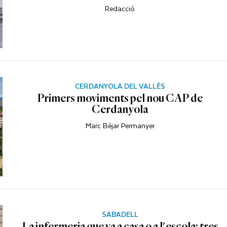
Redacció
CERDANYOLA DEL VALLÈS
Primers moviments pel nou CAP de
Cerdanyola
Marc Béjar Permanyer
SABADELL
La infermeria que va a casa o a l'escola: tres