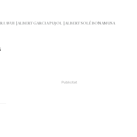
R I AVUI
ALBERT GARCIA PUJOL
ALBERT SOLÉ BONAMUSA
s