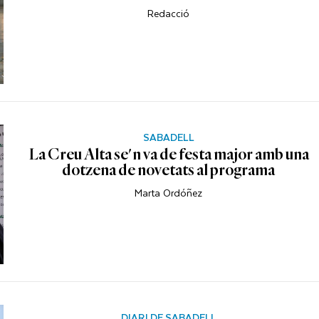
Redacció
SABADELL
La Creu Alta se'n va de festa major amb una
dotzena de novetats al programa
Marta Ordóñez
DIARI DE SABADELL