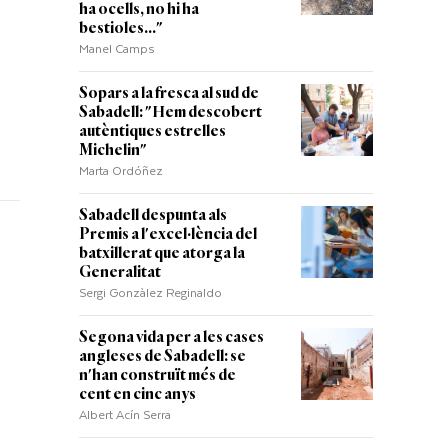
ha ocells, no hi ha
bestioles..."
Manel Camps
Sopars a la fresca al sud de
Sabadell: "Hem descobert
autèntiques estrelles
Michelin"
Marta Ordóñez
Sabadell despunta als
Premis a l'excel·lència del
batxillerat que atorga la
Generalitat
Sergi Gonzàlez Reginaldo
Segona vida per a les cases
angleses de Sabadell: se
n'han construït més de
cent en cinc anys
Albert Acín Serra