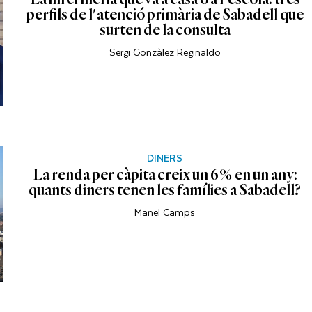
perfils de l'atenció primària de Sabadell que
surten de la consulta
Sergi Gonzàlez Reginaldo
DINERS
La renda per càpita creix un 6% en un any:
quants diners tenen les famílies a Sabadell?
Manel Camps