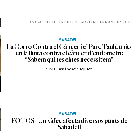
l
A SABADELL HI HA DE TOT
ADRIÁN HERNÁNDEZ
AHI
SABADELL
La Corro Contra el Càncer i el Parc Taulí, unit
en la lluita contra el càncer d’endometri:
“Sabem quines eines necessitem”
Sílvia Fernández Sequero
SABADELL
FOTOS | Un xàfec afecta diversos punts de
Sabadell