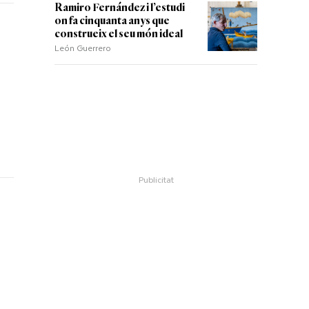
Ramiro Fernández i l’estudi
on fa cinquanta anys que
construeix el seu món ideal
León Guerrero