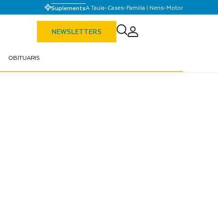
A Taula
-
Cases
-
Familia I Nens
-
Motor
Suplements
NEWSLETTERS
OBITUARIS