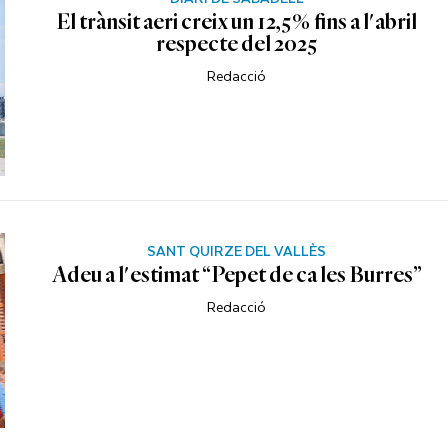
El trànsit aeri creix un 12,5% fins a l'abril
respecte del 2025
Redacció
SANT QUIRZE DEL VALLÈS
Adeu a l'estimat “Pepet de ca les Burres”
Redacció