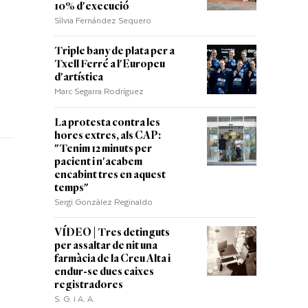
10% d'execució
Sílvia Fernández Sequero
Triple bany de plata per a
Txell Ferré a l'Europeu
d'artística
Marc Segarra Rodríguez
La protesta contra les
hores extres, als CAP:
"Tenim 12 minuts per
pacient i n'acabem
encabint tres en aquest
temps"
Sergi Gonzàlez Reginaldo
VÍDEO | Tres detinguts
per assaltar de nit una
farmàcia de la Creu Alta i
endur-se dues caixes
registradores
S. G. i A. A.