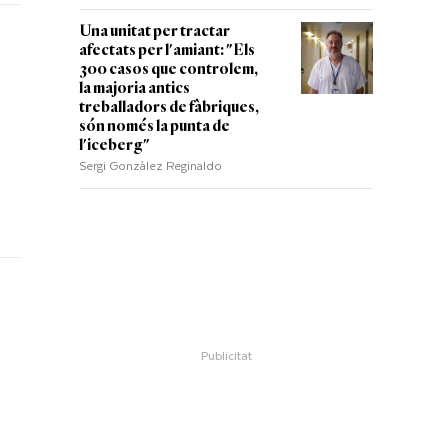
Una unitat per tractar
afectats per l'amiant: "Els
300 casos que controlem,
la majoria antics
treballadors de fàbriques,
són només la punta de
l'iceberg"
Sergi Gonzàlez Reginaldo