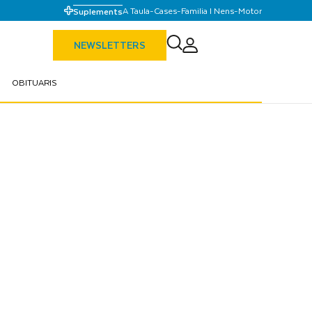
A Taula
-
Cases
-
Familia I Nens
-
Motor
Suplements
NEWSLETTERS
OBITUARIS