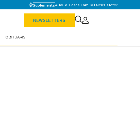
A Taula
-
Cases
-
Familia I Nens
-
Motor
Suplements
NEWSLETTERS
OBITUARIS