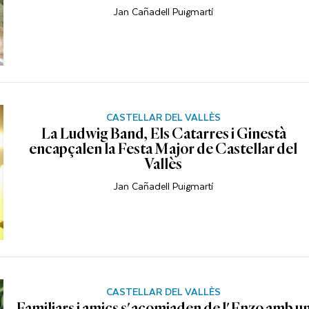
Jan Cañadell Puigmartí
CASTELLAR DEL VALLÈS
La Ludwig Band, Els Catarres i Ginestà
encapçalen la Festa Major de Castellar del
Vallès
Jan Cañadell Puigmartí
CASTELLAR DEL VALLÈS
Familiars i amics s'acomiaden de l'Enzo amb u