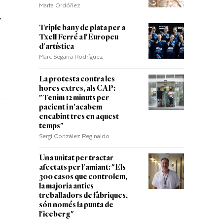
Marta Ordóñez
"
Triple bany de plata per a
Txell Ferré a l'Europeu
d'artística
Marc Segarra Rodríguez
La protesta contra les
hores extres, als CAP:
"Tenim 12 minuts per
pacient i n'acabem
encabint tres en aquest
temps"
Sergi Gonzàlez Reginaldo
Una unitat per tractar
afectats per l'amiant: "Els
300 casos que controlem,
la majoria antics
treballadors de fàbriques,
són només la punta de
l'iceberg"