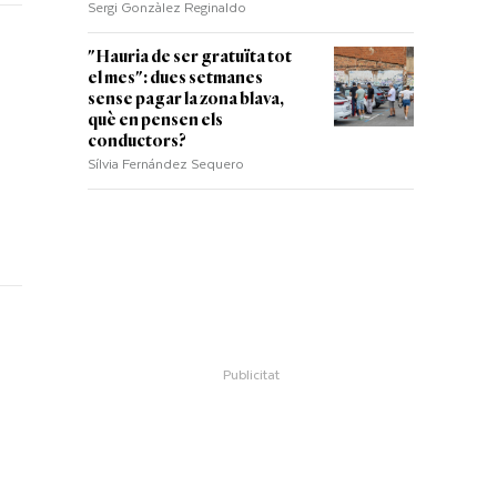
Sergi Gonzàlez Reginaldo
"Hauria de ser gratuïta tot
el mes": dues setmanes
sense pagar la zona blava,
què en pensen els
conductors?
Sílvia Fernández Sequero