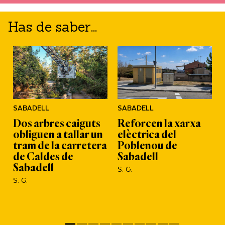
Has de saber...
SABADELL
SABADELL
Dos arbres caiguts
Reforcen la xarxa
obliguen a tallar un
elèctrica del
l
tram de la carretera
Poblenou de
de Caldes de
Sabadell
Sabadell
S. G.
S. G.
S