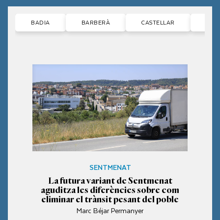
BADIA
BARBERÀ
CASTELLAR
CER
SENTMENAT
La futura variant de Sentmenat
aguditza les diferències sobre com
eliminar el trànsit pesant del poble
Marc Béjar Permanyer