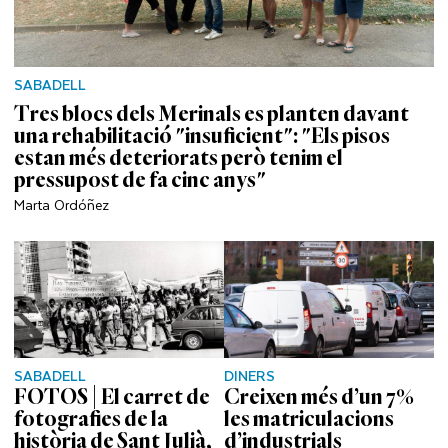
SABADELL
Tres blocs dels Merinals es planten davant
una rehabilitació "insuficient": "Els pisos
estan més deteriorats però tenim el
pressupost de fa cinc anys"
Marta Ordóñez
SABADELL
DINERS
FOTOS | El carret de
Creixen més d’un 7%
fotografies de la
les matriculacions
història de Sant Julià,
d’industrials