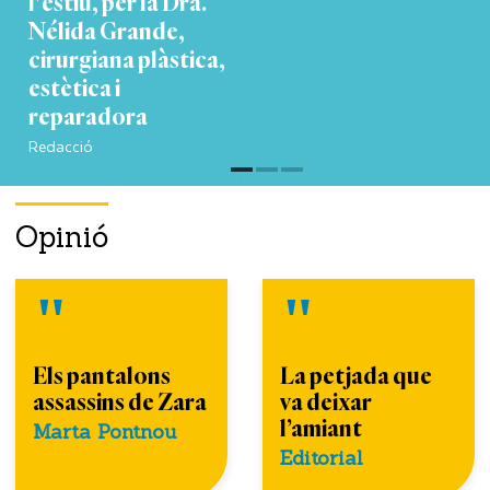
l'estiu, per la Dra.
Nélida Grande,
cirurgiana plàstica,
estètica i
reparadora
Redacció
Opinió
Els pantalons
La petjada que
assassins de Zara
va deixar
l’amiant
Marta Pontnou
Editorial