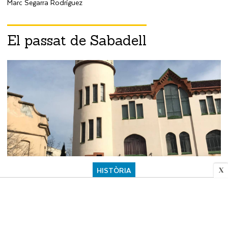
Marc Segarra Rodríguez
El passat de Sabadell
HISTÒRIA
X
Joies del modernisme sabadellenc
Jaume Barberà Canudas