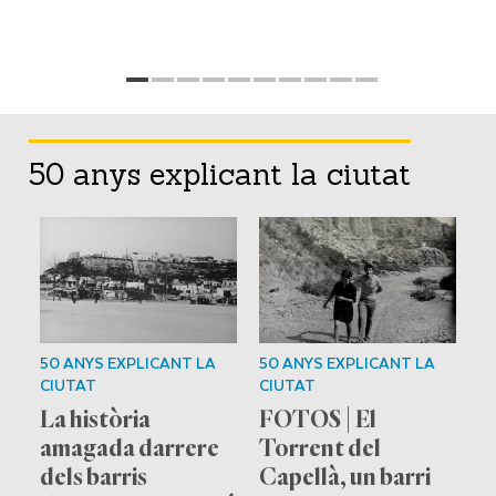
50 anys explicant la ciutat
50 ANYS EXPLICANT LA
50 ANYS EXPLICANT LA
5
CIUTAT
CIUTAT
C
n
La història
FOTOS | El
U
amagada darrere
Torrent del
p
dels barris
Capellà, un barri
p