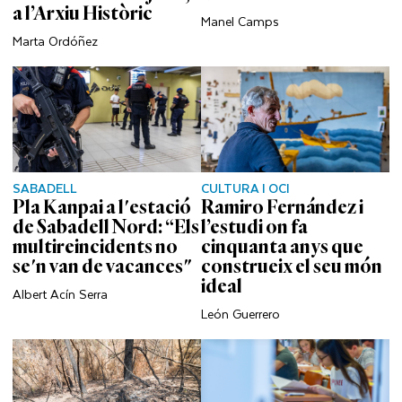
a l’Arxiu Històric
Manel Camps
Marta Ordóñez
SABADELL
CULTURA I OCI
Pla Kanpai a l'estació
Ramiro Fernández i
de Sabadell Nord: “Els
l’estudi on fa
multireincidents no
cinquanta anys que
se'n van de vacances"
construeix el seu món
ideal
Albert Acín Serra
León Guerrero