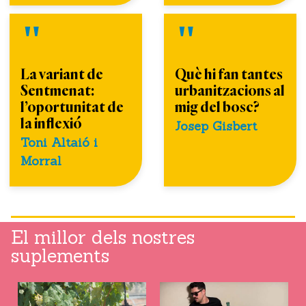
La variant de
Què hi fan tantes
Sentmenat:
urbanitzacions al
l’oportunitat de
mig del bosc?
la inflexió
Josep Gisbert
Toni Altaió i
Morral
El millor dels nostres
suplements