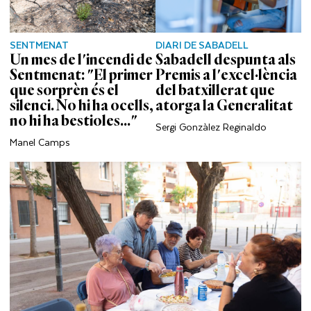
SENTMENAT
DIARI DE SABADELL
Un mes de l'incendi de
Sabadell despunta als
Sentmenat: "El primer
Premis a l'excel·lència
que sorprèn és el
del batxillerat que
silenci. No hi ha ocells,
atorga la Generalitat
no hi ha bestioles..."
Sergi Gonzàlez Reginaldo
Manel Camps