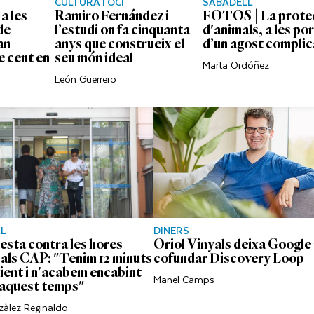
CULTURA I OCI
SABADELL
a les
Ramiro Fernández i
FOTOS | La prote
de
l’estudi on fa cinquanta
d'animals, a les po
an
anys que construeix el
d’un agost complic
e cent en
seu món ideal
Marta Ordóñez
León Guerrero
LL
DINERS
esta contra les hores
Oriol Vinyals deixa Google
 als CAP: "Tenim 12 minuts
cofundar Discovery Loop
ient i n'acabem encabint
Manel Camps
 aquest temps"
zàlez Reginaldo