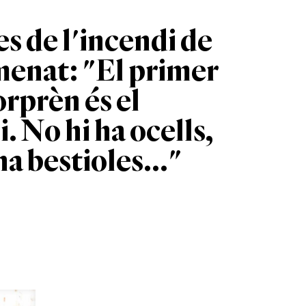
s de l'incendi de
enat: "El primer
orprèn és el
i. No hi ha ocells,
ha bestioles..."