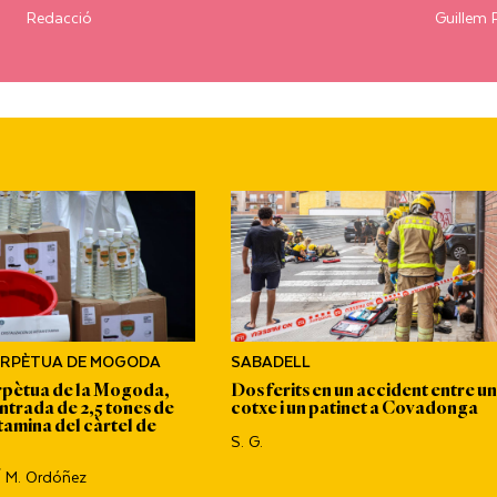
Redacció
Guillem 
ERPÈTUA DE MOGODA
SABADELL
rpètua de la Mogoda,
Dos ferits en un accident entre un
ntrada de 2,5 tones de
cotxe i un patinet a Covadonga
amina del càrtel de
S. G.
/ M. Ordóñez