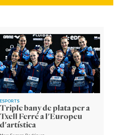
ESPORTS
Triple bany de plata per a
Txell Ferré a l'Europeu
d'artística