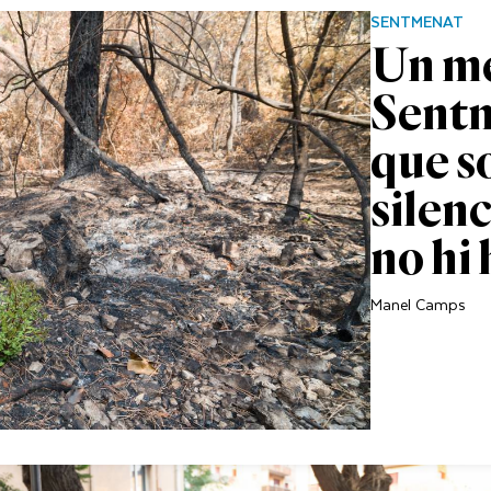
SENTMENAT
Un me
Sentm
que s
silenc
no hi 
Manel Camps