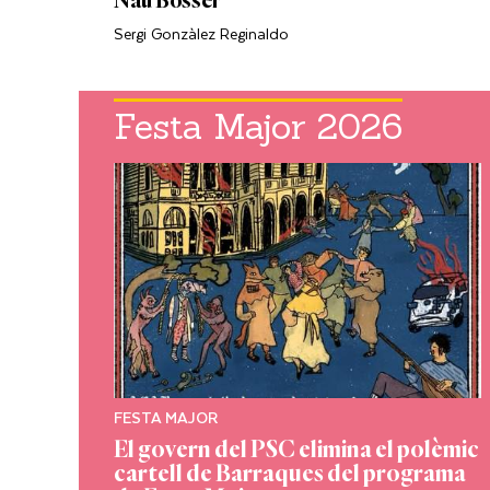
Nau Bosser"
Sergi Gonzàlez Reginaldo
Festa Major 2026
FESTA MAJOR
 la
El govern del PSC elimina el polèmic
6
cartell de Barraques del programa