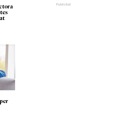
ctora
rtes
at
 per