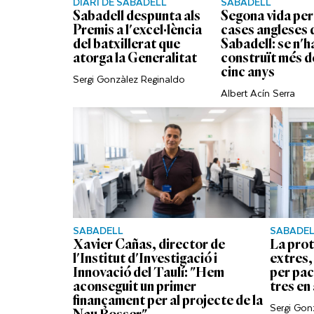
DIARI DE SABADELL
SABADELL
Sabadell despunta als
Segona vida per 
Premis a l'excel·lència
cases angleses 
del batxillerat que
Sabadell: se n'h
atorga la Generalitat
construït més d
cinc anys
Sergi Gonzàlez Reginaldo
Albert Acín Serra
SABADELL
SABADE
Xavier Cañas, director de
La prot
l'Institut d'Investigació i
extres,
Innovació del Taulí: "Hem
per pac
aconseguit un primer
tres en
finançament per al projecte de la
Sergi Gon