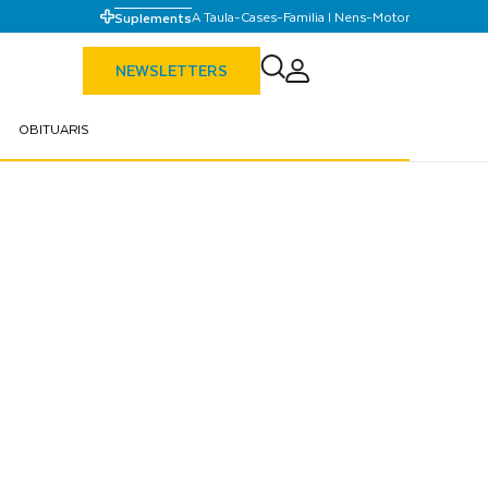
A Taula
-
Cases
-
Familia I Nens
-
Motor
Suplements
NEWSLETTERS
OBITUARIS