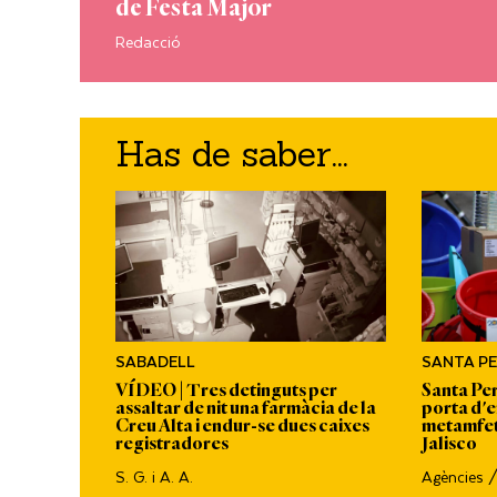
de Festa Major
Redacció
Has de saber...
SABADELL
SANTA P
ntal entre
VÍDEO | Tres detinguts per
Santa Pe
a
assaltar de nit una farmàcia de la
porta d'e
Creu Alta i endur-se dues caixes
metamfet
registradores
Jalisco
S. G. i A. A.
Agències 