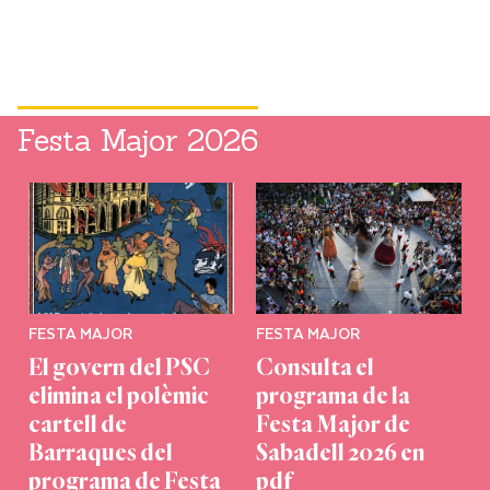
Festa Major 2026
FESTA MAJOR
FESTA MAJOR
El govern del PSC
Consulta el
elimina el polèmic
programa de la
cartell de
Festa Major de
Barraques del
Sabadell 2026 en
programa de Festa
pdf