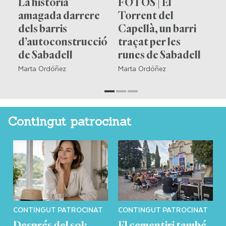
n
La història
FOTOS | El
U
amagada darrere
Torrent del
p
dels barris
Capellà, un barri
p
e-
d’autoconstrucció
traçat per les
p
de Sabadell
runes de Sabadell
r
Marta Ordóñez
Marta Ordóñez
Ja
Contingut patrocinat
CONTINGUT PATROCINAT
CONTINGUT PATROCINAT
Després del sol:
El cementiri també