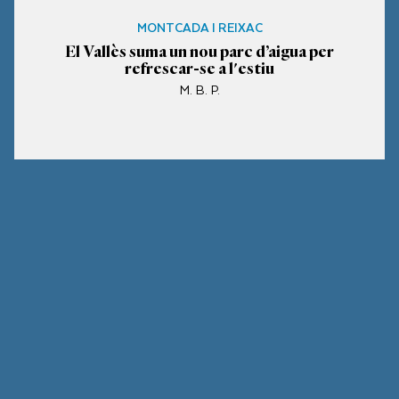
MONTCADA I REIXAC
El Vallès suma un nou parc d’aigua per
refrescar-se a l'estiu
M. B. P.