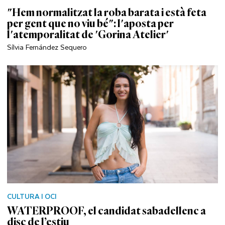
"Hem normalitzat la roba barata i està feta
per gent que no viu bé": l'aposta per
l'atemporalitat de 'Gorina Atelier'
Sílvia Fernández Sequero
CULTURA I OCI
WATERPROOF, el candidat sabadellenc a
disc de l’estiu