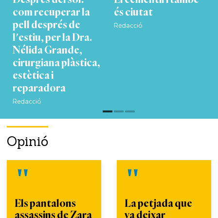
com recuperar la
és ciutat
Redacció
pell després de
l'estiu, per la Dra.
Nélida Grande,
cirurgiana plàstica,
estètica i
reparadora
Redacció
Opinió
Els pantalons
La petjada que
assassins de Zara
va deixar