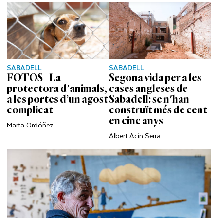
SABADELL
SABADELL
FOTOS | La
Segona vida per a les
protectora d'animals,
cases angleses de
a les portes d’un agost
Sabadell: se n'han
complicat
construït més de cent
en cinc anys
Marta Ordóñez
Albert Acín Serra