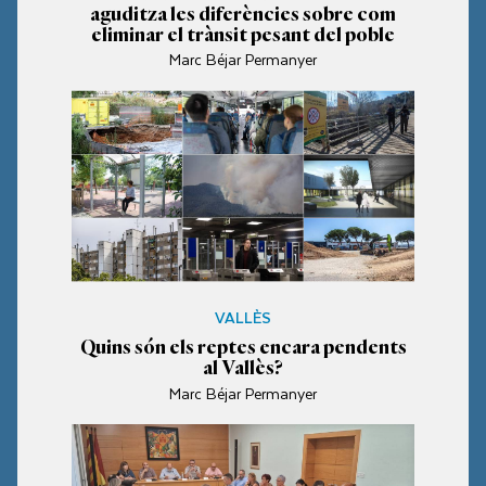
aguditza les diferències sobre com
eliminar el trànsit pesant del poble
Marc Béjar Permanyer
VALLÈS
Quins són els reptes encara pendents
al Vallès?
Marc Béjar Permanyer