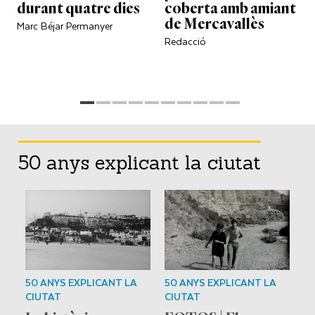
durant quatre dies
coberta amb amiant
de Mercavallès
Marc Béjar Permanyer
Redacció
50 anys explicant la ciutat
50 ANYS EXPLICANT LA
50 ANYS EXPLICANT LA
5
CIUTAT
CIUTAT
C