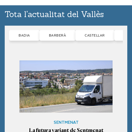
Tota l'actualitat del Vallès
BADIA
BARBERÀ
CASTELLAR
CER
SENTMENAT
La futura variant de Sentmenat