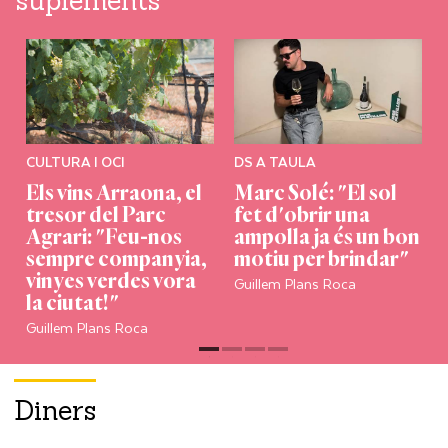
CULTURA I OCI
DS A TAULA
Els vins Arraona, el
Marc Solé: "El sol
tresor del Parc
fet d'obrir una
Agrari: "Feu-nos
ampolla ja és un bon
sempre companyia,
motiu per brindar"
vinyes verdes vora
Guillem Plans Roca
la ciutat!"
L
Guillem Plans Roca
Diners