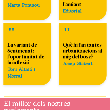
l’amiant
Marta Pontnou
Editorial
La variant de
Què hi fan tantes
Sentmenat:
urbanitzacions al
l’oportunitat de
mig del bosc?
la inflexió
Josep Gisbert
Toni Altaió i
Morral
El millor dels nostres
suplements