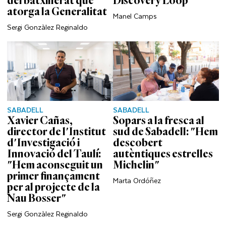
del batxillerat que
Discovery Loop
atorga la Generalitat
Manel Camps
Sergi Gonzàlez Reginaldo
SABADELL
SABADELL
Xavier Cañas,
Sopars a la fresca al
director de l'Institut
sud de Sabadell: "Hem
d'Investigació i
descobert
Innovació del Taulí:
autèntiques estrelles
"Hem aconseguit un
Michelin"
primer finançament
Marta Ordóñez
per al projecte de la
Nau Bosser"
Sergi Gonzàlez Reginaldo