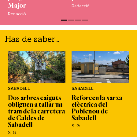
Redacció
Major
Redacció
Has de saber...
SABADELL
SABADELL
Dos arbres caiguts
Reforcen la xarxa
obliguen a tallar un
elèctrica del
l
tram de la carretera
Poblenou de
de Caldes de
Sabadell
Sabadell
S. G.
S. G.