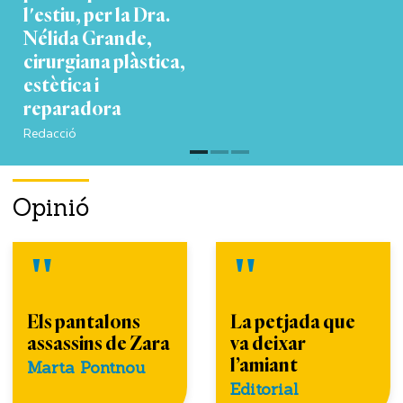
l'estiu, per la Dra.
Nélida Grande,
cirurgiana plàstica,
estètica i
reparadora
Redacció
Opinió
Els pantalons
La petjada que
assassins de Zara
va deixar
l’amiant
Marta Pontnou
Editorial