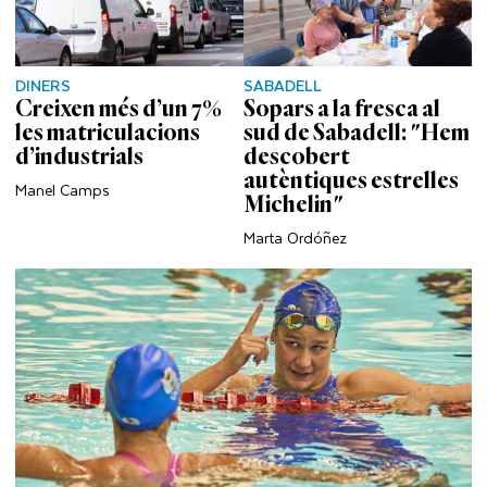
DINERS
SABADELL
Creixen més d’un 7%
Sopars a la fresca al
les matriculacions
sud de Sabadell: "Hem
d’industrials
descobert
autèntiques estrelles
Manel Camps
Michelin"
Marta Ordóñez