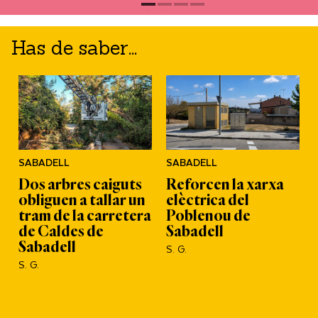
Has de saber...
SABADELL
SABADELL
Dos arbres caiguts
Reforcen la xarxa
obliguen a tallar un
elèctrica del
l
tram de la carretera
Poblenou de
de Caldes de
Sabadell
Sabadell
S. G.
S. G.
S