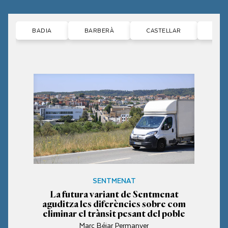
BADIA
BARBERÀ
CASTELLAR
CER
SENTMENAT
La futura variant de Sentmenat
aguditza les diferències sobre com
eliminar el trànsit pesant del poble
Marc Béjar Permanyer