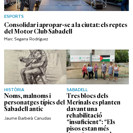
ESPORTS
Consolidar i apropar-se a la ciutat: els reptes
del Motor Club Sabadell
Marc Segarra Rodríguez
HISTÒRIA
SABADELL
Noms, malnoms i
Tres blocs dels
personatges típics del
Merinals es planten
Sabadell antic
davant una
rehabilitació
Jaume Barberà Canudas
"insuficient": "Els
pisos estan més