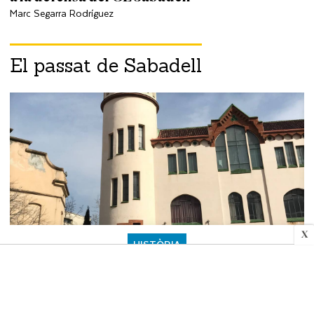
Marc Segarra Rodríguez
El passat de Sabadell
X
HISTÒRIA
Joies del modernisme sabadellenc
Jaume Barberà Canudas