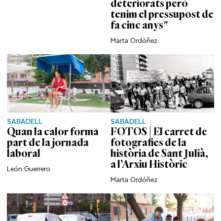
deteriorats però
tenim el pressupost de
fa cinc anys"
Marta Ordóñez
SABADELL
SABADELL
Quan la calor forma
FOTOS | El carret de
part de la jornada
fotografies de la
laboral
història de Sant Julià,
a l’Arxiu Històric
León Guerrero
Marta Ordóñez