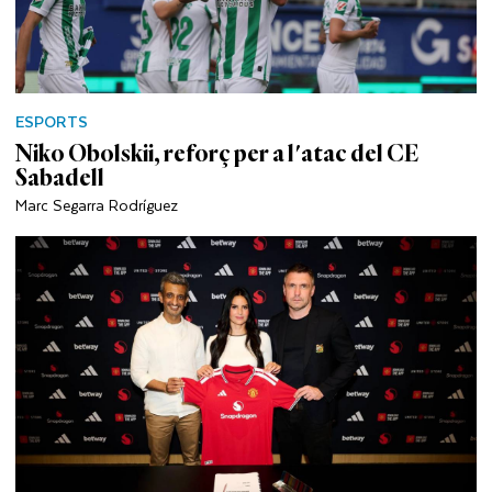
ESPORTS
Niko Obolskii, reforç per a l'atac del CE
Sabadell
Marc Segarra Rodríguez