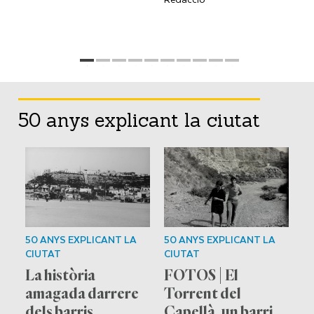
50 anys explicant la ciutat
50 ANYS EXPLICANT LA
50 ANYS EXPLICANT LA
5
CIUTAT
CIUTAT
C
n
La història
FOTOS | El
U
amagada darrere
Torrent del
p
dels barris
Capellà, un barri
p