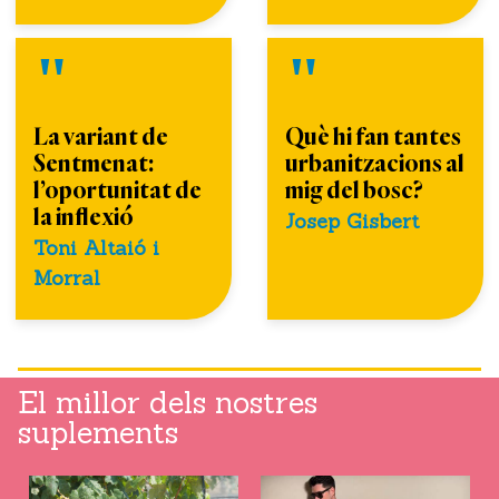
La variant de
Què hi fan tantes
Sentmenat:
urbanitzacions al
l’oportunitat de
mig del bosc?
la inflexió
Josep Gisbert
Toni Altaió i
Morral
El millor dels nostres
suplements